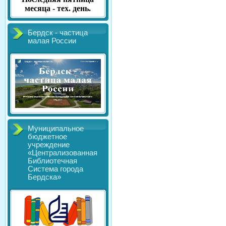
месяца - тех. день.
Бердск - частица
малая России
Муниципальное
бюджетное
учреждение
«Централизованная
Библиотечная
Система города
Бердска»